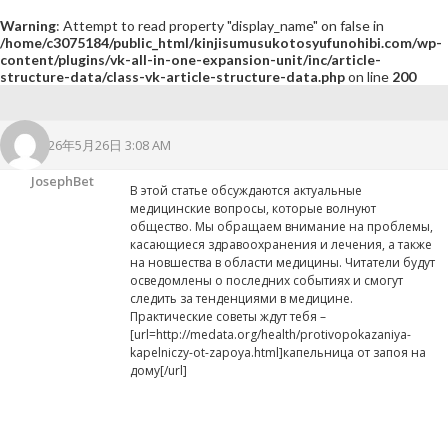
Warning
: Attempt to read property "display_name" on false in
/home/c3075184/public_html/kinjisumusukotosyufunohibi.com/wp-
content/plugins/vk-all-in-one-expansion-unit/inc/article-
structure-data/class-vk-article-structure-data.php
on line
200
2026年5月26日 3:08 AM
JosephBet
В этой статье обсуждаются актуальные
медицинские вопросы, которые волнуют
общество. Мы обращаем внимание на проблемы,
касающиеся здравоохранения и лечения, а также
на новшества в области медицины. Читатели будут
осведомлены о последних событиях и смогут
следить за тенденциями в медицине.
Практические советы ждут тебя –
[url=http://medata.org/health/protivopokazaniya-
kapelniczy-ot-zapoya.html]капельница от запоя на
дому[/url]