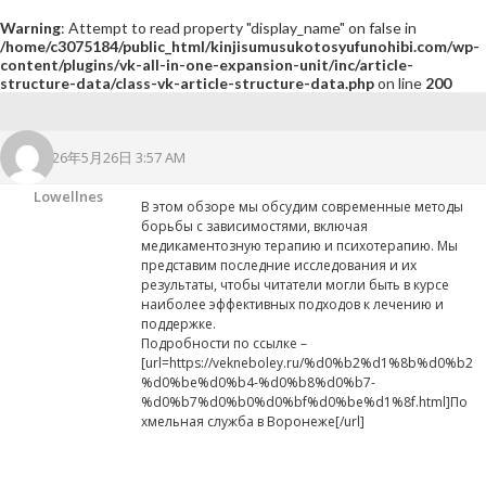
Warning
: Attempt to read property "display_name" on false in
/home/c3075184/public_html/kinjisumusukotosyufunohibi.com/wp-
content/plugins/vk-all-in-one-expansion-unit/inc/article-
structure-data/class-vk-article-structure-data.php
on line
200
2026年5月26日 3:57 AM
Lowellnes
В этом обзоре мы обсудим современные методы
борьбы с зависимостями, включая
медикаментозную терапию и психотерапию. Мы
представим последние исследования и их
результаты, чтобы читатели могли быть в курсе
наиболее эффективных подходов к лечению и
поддержке.
Подробности по ссылке –
[url=https://vekneboley.ru/%d0%b2%d1%8b%d0%b2
%d0%be%d0%b4-%d0%b8%d0%b7-
%d0%b7%d0%b0%d0%bf%d0%be%d1%8f.html]По
хмельная служба в Воронеже[/url]