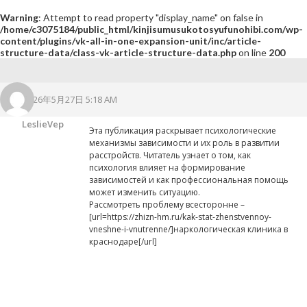
Warning
: Attempt to read property "display_name" on false in
/home/c3075184/public_html/kinjisumusukotosyufunohibi.com/wp-
content/plugins/vk-all-in-one-expansion-unit/inc/article-
structure-data/class-vk-article-structure-data.php
on line
200
2026年5月27日 5:18 AM
LeslieVep
Эта публикация раскрывает психологические
механизмы зависимости и их роль в развитии
расстройств. Читатель узнает о том, как
психология влияет на формирование
зависимостей и как профессиональная помощь
может изменить ситуацию.
Рассмотреть проблему всесторонне –
[url=https://zhizn-hm.ru/kak-stat-zhenstvennoy-
vneshne-i-vnutrenne/]наркологическая клиника в
краснодаре[/url]