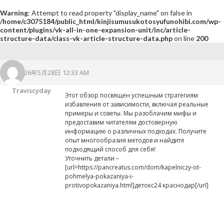
Warning
: Attempt to read property "display_name" on false in
/home/c3075184/public_html/kinjisumusukotosyufunohibi.com/wp-
content/plugins/vk-all-in-one-expansion-unit/inc/article-
structure-data/class-vk-article-structure-data.php
on line
200
2026年5月28日 12:33 AM
Traviscyday
Этот обзор посвящен успешным стратегиям
избавления от зависимости, включая реальные
примеры и советы. Мы разоблачим мифы и
предоставим читателям достоверную
информацию о различных подходах. Получите
опыт многообразия методов и найдите
подходящий способ для себя!
Уточнить детали –
[url=https://pancreatus.com/dom/kapelniczy-ot-
pohmelya-pokazaniya-i-
protivopokazaniya.html]детокс24 краснодар[/url]