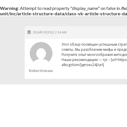
Warning
: Attempt to read property "display_name" on false in
/h
unit/inc/article-structure-data/class-vk-article-structure-d
2026年5月29日 2:34 AM
Этот обзор посвящен успешным страт
советы. Мы разоблачим мифы и пред
Получите опыт многообразия методов
Наши рекомендации — тут – [url=https:/
alkogolizm/]детокс24[/url]
RobertInwaw