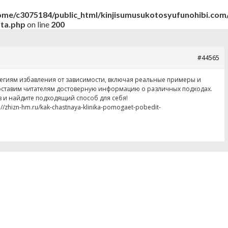
ome/c3075184/public_html/kinjisumusukotosyufunohibi.com/
ata.php
on line
200
#44565
егиям избавления от зависимости, включая реальные примеры и
оставим читателям достоверную информацию о различных подходах.
 и найдите подходящий способ для себя!
/zhizn-hm.ru/kak-chastnaya-klinika-pomogaet-pobedit-