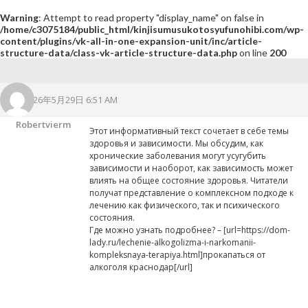
Warning
: Attempt to read property "display_name" on false in
/home/c3075184/public_html/kinjisumusukotosyufunohibi.com/wp-
content/plugins/vk-all-in-one-expansion-unit/inc/article-
structure-data/class-vk-article-structure-data.php
on line
200
2026年5月29日 6:51 AM
Robertvierm
Этот информативный текст сочетает в себе темы
здоровья и зависимости. Мы обсудим, как
хронические заболевания могут усугубить
зависимости и наоборот, как зависимость может
влиять на общее состояние здоровья. Читатели
получат представление о комплексном подходе к
лечению как физического, так и психического
состояния.
Где можно узнать подробнее? – [url=https://dom-
lady.ru/lechenie-alkogolizma-i-narkomanii-
kompleksnaya-terapiya.html]прокапаться от
алкоголя краснодар[/url]