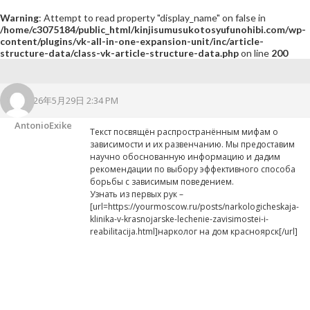
Warning
: Attempt to read property "display_name" on false in
/home/c3075184/public_html/kinjisumusukotosyufunohibi.com/wp-
content/plugins/vk-all-in-one-expansion-unit/inc/article-
structure-data/class-vk-article-structure-data.php
on line
200
2026年5月29日 2:34 PM
AntonioExike
Текст посвящён распространённым мифам о
зависимости и их развенчанию. Мы предоставим
научно обоснованную информацию и дадим
рекомендации по выбору эффективного способа
борьбы с зависимым поведением.
Узнать из первых рук –
[url=https://yourmoscow.ru/posts/narkologicheskaja-
klinika-v-krasnojarske-lechenie-zavisimostei-i-
reabilitacija.html]нарколог на дом красноярск[/url]