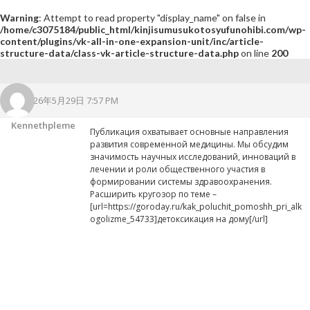
Warning
: Attempt to read property "display_name" on false in
/home/c3075184/public_html/kinjisumusukotosyufunohibi.com/wp-
content/plugins/vk-all-in-one-expansion-unit/inc/article-
structure-data/class-vk-article-structure-data.php
on line
200
2026年5月29日 7:57 PM
Kennethpleme
Публикация охватывает основные направления
развития современной медицины. Мы обсудим
значимость научных исследований, инноваций в
лечении и роли общественного участия в
формировании системы здравоохранения.
Расширить кругозор по теме –
[url=https://goroday.ru/kak_poluchit_pomoshh_pri_alk
ogolizme_54733]детоксикация на дому[/url]