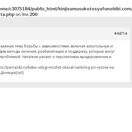
ome/c3075184/public_html/kinjisumusukotosyufunohibi.com/
ata.php
on line
200
#44714
 важную тему борьбы с зависимостями, включая алкогольную и
дим методы лечения, реабилитации и поддержку, которые могут
 проблемой. Читатели узнают о перспективах выздоровления и
s://parnas42.ru/kakie-uslugi-mozhet-okazat-narkolog-pri-vyzove-na-
Донецке[/url]