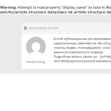
Warning
: Attempt to read property "display_name" on false in
/h
unit/inc/article-structure-data/class-vk-article-structure-d
2026年5月30日 3:37 AM
В этой публикации мы рассматриваем
наркотическую зависимости. Мы обсу
помочь людям, столкнувшимся с этой
важности комплексного подхода.
Подробнее можно узнать тут – [url=http
dom.html]наркологической клиники в 
HerbertGop