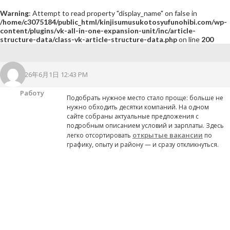
Warning
: Attempt to read property "display_name" on false in
/home/c3075184/public_html/kinjisumusukotosyufunohibi.com/wp-
content/plugins/vk-all-in-one-expansion-unit/inc/article-
structure-data/class-vk-article-structure-data.php
on line
200
2026年6月1日 12:43 PM
Работу
Подобрать нужное место стало проще: больше не
нужно обходить десятки компаний. На одном
сайте собраны актуальные предложения с
подробным описанием условий и зарплаты. Здесь
открытые вакансии
легко отсортировать
по
графику, опыту и району — и сразу откликнуться.