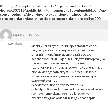
Warning
: Attempt to read property "display_name" on false in
/home/c3075184/public_html/kinjisumusukotosyufunohibi.com/wp-
content/plugins/vk-all-in-one-expansion-unit/inc/article-
structure-data/class-vk-article-structure-data.php
on line
200
2026年6月2日 1:25 AM
DavidDet
Медицинская публикация представляет собой
свод актуальных исследований, экспертных
мнений и новейших достижений в сфере
здравоохранения. Здесь вы найдете информацию
о новых методах лечения, прорывных
технологиях и их практическом применении. Мы
стремимся сделать актуальные медицинские
исследования доступными и понятными для
широкой аудитории.
Рассмотреть проблему всесторонне –
[url=https://fil-grand.ru/nnarkologicheskaya-klinika-v-
rybinske-kompleksnyj-podhod-k-lecheniyu-
zavisimostej/]наркология вывод из запоя[/url]