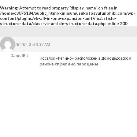
Warning
: Attempt to read property "display_name" on false in
/home/c3075184/public_html/kinjisumusukotosyufunohibi.com/wp-
content/plugins/vk-all-in-one-expansion-unit/inc/article-
structure-data/class-vk-article-structure-data.php
on line
200
2026年6月2日 3:37 AM
DanielRit
Поселок «Репино» расположен в Домодедовском
кп репино парк цены
районе