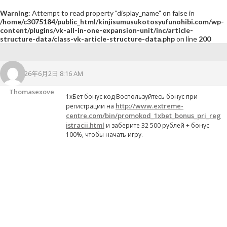
Warning
: Attempt to read property "display_name" on false in
/home/c3075184/public_html/kinjisumusukotosyufunohibi.com/wp-
content/plugins/vk-all-in-one-expansion-unit/inc/article-
structure-data/class-vk-article-structure-data.php
on line
200
2026年6月2日 8:16 AM
Thomasexove
1хБет бонус код Воспользуйтесь бонус при
http://www.extreme-
регистрации на
centre.com/bin/promokod_1xbet_bonus_pri_reg
istracii.html
и заберите 32 500 рублей + бонус
100%, чтобы начать игру.