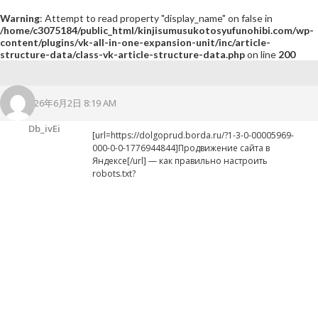
Warning
: Attempt to read property "display_name" on false in
/home/c3075184/public_html/kinjisumusukotosyufunohibi.com/wp-
content/plugins/vk-all-in-one-expansion-unit/inc/article-
structure-data/class-vk-article-structure-data.php
on line
200
2026年6月2日 8:19 AM
Db_ivEi
[url=https://dolgoprud.borda.ru/?1-3-0-00005969-
000-0-0-1776944844]Продвижение сайта в
Яндексе[/url] — как правильно настроить
robots.txt?