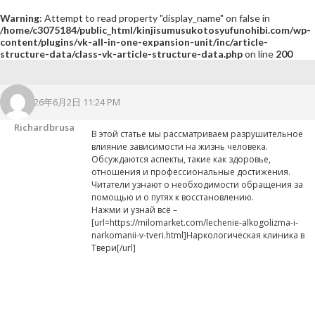
Warning
: Attempt to read property "display_name" on false in
/home/c3075184/public_html/kinjisumusukotosyufunohibi.com/wp-
content/plugins/vk-all-in-one-expansion-unit/inc/article-
structure-data/class-vk-article-structure-data.php
on line
200
2026年6月2日 11:24 PM
Richardbrusa
В этой статье мы рассматриваем разрушительное
влияние зависимости на жизнь человека.
Обсуждаются аспекты, такие как здоровье,
отношения и профессиональные достижения.
Читатели узнают о необходимости обращения за
помощью и о путях к восстановлению.
Нажми и узнай всё –
[url=https://milomarket.com/lechenie-alkogolizma-i-
narkomanii-v-tveri.html]Наркологическая клиника в
Твери[/url]