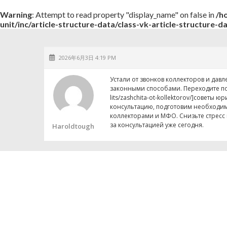
Warning
: Attempt to read property "display_name" on false in
/h
unit/inc/article-structure-data/class-vk-article-structure-d
2026年6月3日 4:19 PM
Устали от звонков коллекторов и да
законными способами. Переходите по зап
lits/zashchita-ot-kollektorov/]советы
консультацию, подготовим необходим
коллекторами и МФО. Снизьте стресс
за консультацией уже сегодня.
Haroldtough