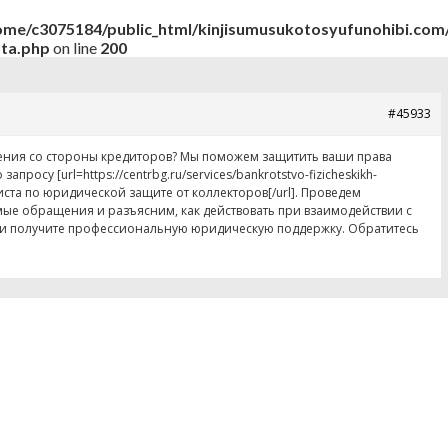
ome/c3075184/public_html/kinjisumusukotosyufunohibi.com/
ata.php
on line
200
#45933
вления со стороны кредиторов? Мы поможем защитить ваши права
росу [url=https://centrbg.ru/services/bankrotstvo-fizicheskikh-
 юриста по юридической защите от коллекторов[/url]. Проведем
ые обращения и разъясним, как действовать при взаимодействии с
 и получите профессиональную юридическую поддержку. Обратитесь