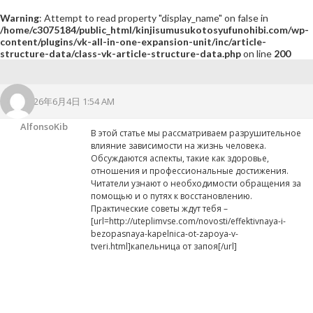
Warning
: Attempt to read property "display_name" on false in
/home/c3075184/public_html/kinjisumusukotosyufunohibi.com/wp-
content/plugins/vk-all-in-one-expansion-unit/inc/article-
structure-data/class-vk-article-structure-data.php
on line
200
2026年6月4日 1:54 AM
AlfonsoKib
В этой статье мы рассматриваем разрушительное
влияние зависимости на жизнь человека.
Обсуждаются аспекты, такие как здоровье,
отношения и профессиональные достижения.
Читатели узнают о необходимости обращения за
помощью и о путях к восстановлению.
Практические советы ждут тебя –
[url=http://uteplimvse.com/novosti/effektivnaya-i-
bezopasnaya-kapelnica-ot-zapoya-v-
tveri.html]капельница от запоя[/url]