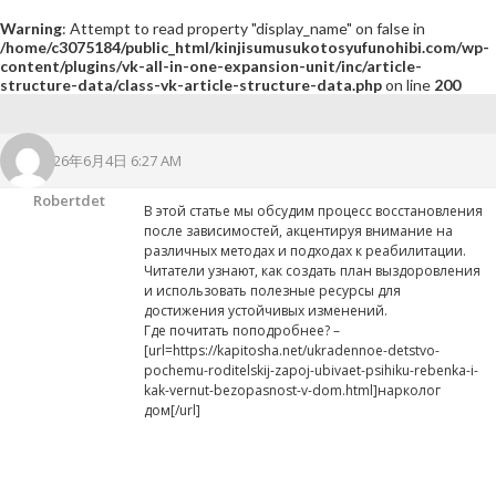
Warning
: Attempt to read property "display_name" on false in
/home/c3075184/public_html/kinjisumusukotosyufunohibi.com/wp-
content/plugins/vk-all-in-one-expansion-unit/inc/article-
structure-data/class-vk-article-structure-data.php
on line
200
2026年6月4日 6:27 AM
Robertdet
В этой статье мы обсудим процесс восстановления
после зависимостей, акцентируя внимание на
различных методах и подходах к реабилитации.
Читатели узнают, как создать план выздоровления
и использовать полезные ресурсы для
достижения устойчивых изменений.
Где почитать поподробнее? –
[url=https://kapitosha.net/ukradennoe-detstvo-
pochemu-roditelskij-zapoj-ubivaet-psihiku-rebenka-i-
kak-vernut-bezopasnost-v-dom.html]нарколог
дом[/url]