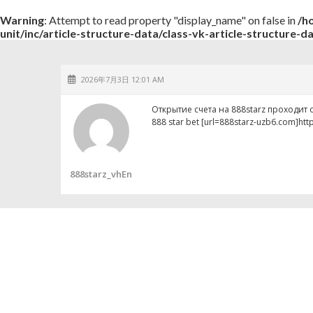
Warning
: Attempt to read property "display_name" on false in
/h
unit/inc/article-structure-data/class-vk-article-structure-d
2026年7月3日 12:01 AM
Открытие счета на 888starz проходит
888 star bet [url=888starz-uzb6.com]http
888starz_vhEn