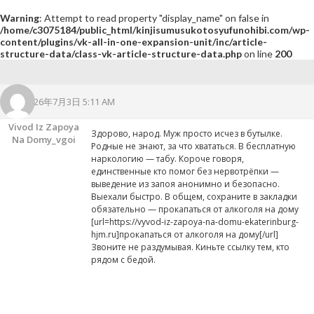
Warning
: Attempt to read property "display_name" on false in
/home/c3075184/public_html/kinjisumusukotosyufunohibi.com/wp-
content/plugins/vk-all-in-one-expansion-unit/inc/article-
structure-data/class-vk-article-structure-data.php
on line
200
2026年7月3日 5:11 AM
Vivod Iz Zapoya
Здорово, народ. Муж просто исчез в бутылке.
Na Domy_vgoi
Родные не знают, за что хвататься. В бесплатную
наркологию — табу. Короче говоря,
единственные кто помог без нервотрёпки —
выведение из запоя анонимно и безопасно.
Выехали быстро. В общем, сохраните в закладки
обязательно — прокапаться от алкоголя на дому
[url=https://vyvod-iz-zapoya-na-domu-ekaterinburg-
hjm.ru]прокапаться от алкоголя на дому[/url]
Звоните не раздумывая. Киньте ссылку тем, кто
рядом с бедой.