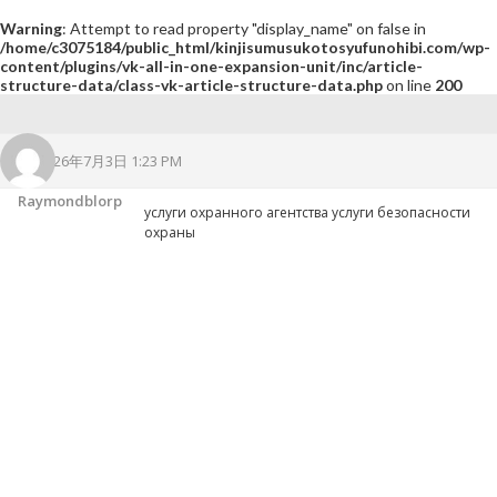
Warning
: Attempt to read property "display_name" on false in
/home/c3075184/public_html/kinjisumusukotosyufunohibi.com/wp-
content/plugins/vk-all-in-one-expansion-unit/inc/article-
structure-data/class-vk-article-structure-data.php
on line
200
2026年7月3日 1:23 PM
Raymondblorp
услуги охранного агентства
услуги безопасности
охраны