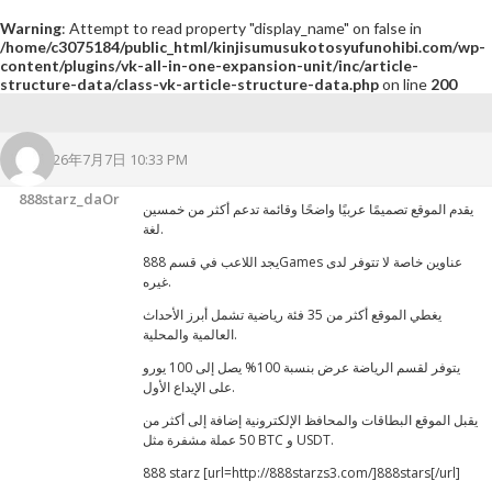
Warning
: Attempt to read property "display_name" on false in
/home/c3075184/public_html/kinjisumusukotosyufunohibi.com/wp-
content/plugins/vk-all-in-one-expansion-unit/inc/article-
structure-data/class-vk-article-structure-data.php
on line
200
2026年7月7日 10:33 PM
888starz_daOr
يقدم الموقع تصميمًا عربيًا واضحًا وقائمة تدعم أكثر من خمسين
لغة.
يجد اللاعب في قسم 888Games عناوين خاصة لا تتوفر لدى
غيره.
يغطي الموقع أكثر من 35 فئة رياضية تشمل أبرز الأحداث
العالمية والمحلية.
يتوفر لقسم الرياضة عرض بنسبة 100% يصل إلى 100 يورو
على الإيداع الأول.
يقبل الموقع البطاقات والمحافظ الإلكترونية إضافة إلى أكثر من
50 عملة مشفرة مثل BTC و USDT.
888 starz [url=http://888starzs3.com/]888stars[/url]