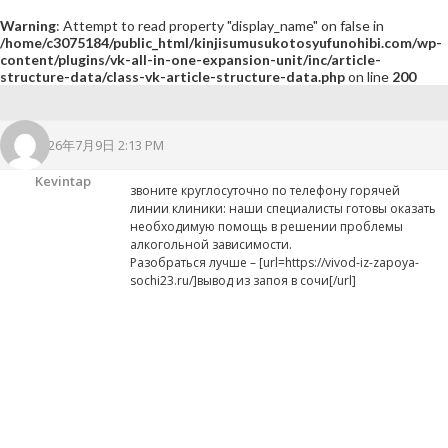
Warning
: Attempt to read property "display_name" on false in
/home/c3075184/public_html/kinjisumusukotosyufunohibi.com/wp-
content/plugins/vk-all-in-one-expansion-unit/inc/article-
structure-data/class-vk-article-structure-data.php
on line
200
2026年7月9日 2:13 PM
Kevintap
звоните круглосуточно по телефону горячей
линии клиники: наши специалисты готовы оказать
необходимую помощь в решении проблемы
алкогольной зависимости.
Разобраться лучше – [url=https://vivod-iz-zapoya-
sochi23.ru/]вывод из запоя в сочи[/url]