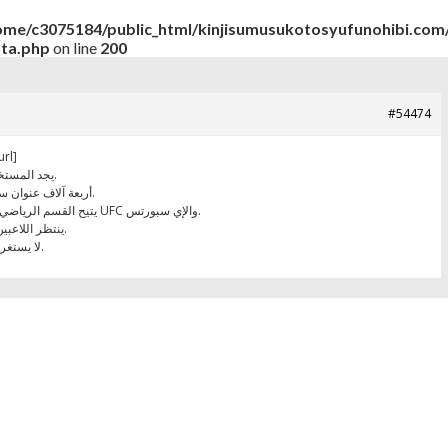
ome/c3075184/public_html/kinjisumusukotosyufunohibi.com/
ata.php
on line
200
#54474
rl]
يجد المستخدم واجهة عربية مريحة مدعومة بأكثر من 50 لغة.
تتجاوز مكتبة 888starz أربعة آلاف عنوان سلوت في تحديث مستمر.
يتيح القسم الرياضي الرهان على أكثر من 35 نوعًا من كرة القدم إلى UFC والإي سبورتس.
ينتظر اللاعبين النشطين برنامج أسبوعي من كاش باك وجوائز.
لا يستغرق فتح الحساب سوى دقائق عبر الهاتف أو البريد.