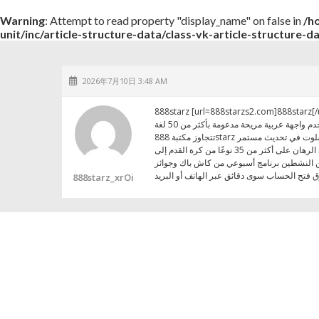
Warning
: Attempt to read property "display_name" on false in
/h
unit/inc/article-structure-data/class-vk-article-structure-d
2026年7月10日 3:48 AM
888starz [url=888starzs2.com]888starz[/u
888starz_xrOi