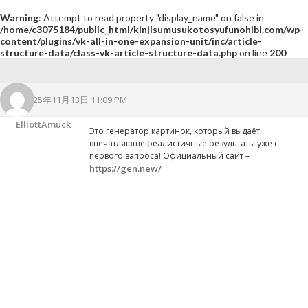
Warning
: Attempt to read property "display_name" on false in
/home/c3075184/public_html/kinjisumusukotosyufunohibi.com/wp-
content/plugins/vk-all-in-one-expansion-unit/inc/article-
structure-data/class-vk-article-structure-data.php
on line
200
2025年11月13日 11:09 PM
ElliottAmuck
Это генератор картинок, который выдаёт
впечатляюще реалистичные результаты уже с
первого запроса! Официальный сайт –
https://gen.new/