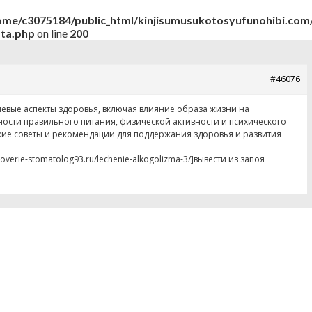
ome/c3075184/public_html/kinjisumusukotosyufunohibi.com/
ata.php
on line
200
#46076
чевые аспекты здоровья, включая влияние образа жизни на
ности правильного питания, физической активности и психического
кие советы и рекомендации для поддержания здоровья и развития
doverie-stomatolog93.ru/lechenie-alkogolizma-3/]вывести из запоя