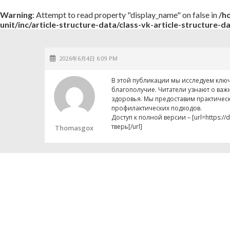
Warning
: Attempt to read property "display_name" on false in
/h
unit/inc/article-structure-data/class-vk-article-structure-d
2026年6月4日 6:09 PM
В этой публикации мы исследуем клю
благополучие. Читатели узнают о важ
здоровья. Мы предоставим практичес
профилактических подходов.
Доступ к полной версии – [url=https://
тверь[/url]
Thomasgox