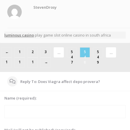
StevenDrosy
luminous casino
play game slot online casino in south africa
←
1
2
3
5
5
5
…
…
4
4
4
1
1
1
→
7
8
9
,
,
,
0
0
0
0
0
0
Reply To: Does Viagra affect depo provera?
1
2
3
Name (required):