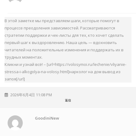
В этой заметке мы представляем шаги, которые помогут в
процессе преодоления зависимостей. Рассматриваются
стратегии поддержки и чек-листы для тех, кто хочет сделать
первый шаг к выздоровлению. Наша цель — вдохновить
читателей на положительные изменения и поддержать их в
трудных моментах.
Кликни и узнай всё! – [url=https://volosymoi.ru/lechenie/vliyanie-
stressa-i-alkogolya-na-volosy.html]нарколог на дом вывод из
запоя[/url]
2026年6月4日 11:08 PM
返信
GoodiniNew