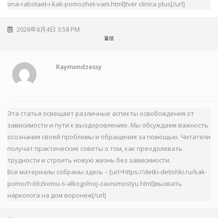
ona-rabotaet-i-kak-pomozhet-vam.html]tver clinica plus[/url]
2026年6月4日 3:58 PM
返信
Raymondzessy
Эта статья освещает различные аспекты освобождения от
зависимости и пути к выздоровлению. Мы обсуждаем важность
осознания своей проблемы и обращения за помощью. Читатели
получат практические советы о том, как преодолевать
трудности и строить новую жизнь без зависимости.
Все материалы собраны здесь – [url=https://detki-detishki.ru/kak-
pomoch-blizkomu-s-alkogolnoj-zavisimostyu.html]вызвать
нарколога на дом воронеж[/url]