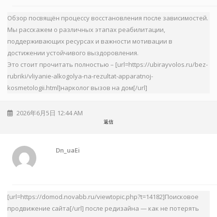
Обзор посвящён процессу восстановления после зависимостей.
Мы расскажем о различных этапах реабилитации,
поддерживающих ресурсах и важности мотивации в
достижении устойчивого выздоровления.
Это стоит прочитать полностью – [url=https://ubirayvolos.ru/bez-
rubriki/vliyanie-alkogolya-na-rezultat-apparatnoj-
kosmetologii.html]нарколог вызов на дом[/url]
2026年6月5日 12:44 AM
返信
Dn_uaEi
[url=https://domod.novabb.ru/viewtopic.php?t=14182]Поисковое
продвижение сайта[/url] после редизайна — как не потерять