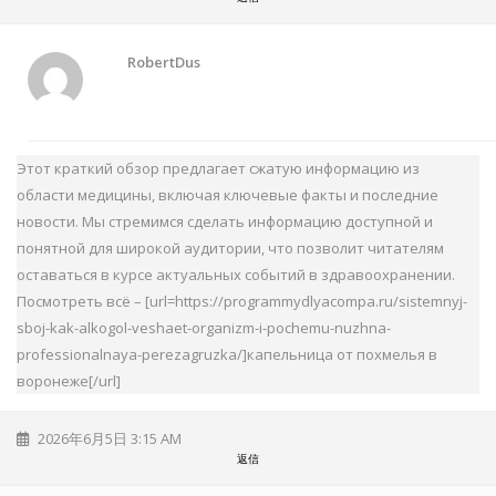
RobertDus
Этот краткий обзор предлагает сжатую информацию из
области медицины, включая ключевые факты и последние
новости. Мы стремимся сделать информацию доступной и
понятной для широкой аудитории, что позволит читателям
оставаться в курсе актуальных событий в здравоохранении.
Посмотреть всё – [url=https://programmydlyacompa.ru/sistemnyj-
sboj-kak-alkogol-veshaet-organizm-i-pochemu-nuzhna-
professionalnaya-perezagruzka/]капельница от похмелья в
воронеже[/url]
2026年6月5日 3:15 AM
返信