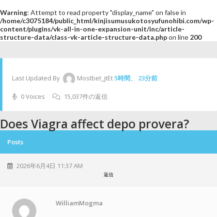
Warning
: Attempt to read property "display_name" on false in
/home/c3075184/public_html/kinjisumusukotosyufunohibi.com/wp-
content/plugins/vk-all-in-one-expansion-unit/inc/article-
structure-data/class-vk-article-structure-data.php
on line
200
Last Updated By
Mostbet_jtEt
5時間、 23分前
0 Voices
15,037件の返信
Does Viagra affect depo provera?
Posts
2026年6月4日 11:37 AM
返信
WilliamMogma