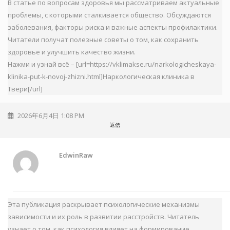
В статье по вопросам здоровья мы рассматриваем актуальные
проблемы, с которыми сталкивается общество. Обсуждаются
заболевания, факторы риска и важные аспекты профилактики.
Читатели получат полезные советы о том, как сохранить
здоровье и улучшить качество жизни.
Нажми и узнай всё – [url=https://vklimakse.ru/narkologicheskaya-
klinika-put-k-novoj-zhizni.html]Наркологическая клиника в
Твери[/url]
2026年6月4日 1:08 PM
返信
EdwinRaw
Эта публикация раскрывает психологические механизмы
зависимости и их роль в развитии расстройств. Читатель
узнает о том, как психология влияет на формирование