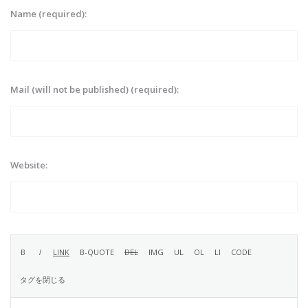
Name (required):
Mail (will not be published) (required):
Website: