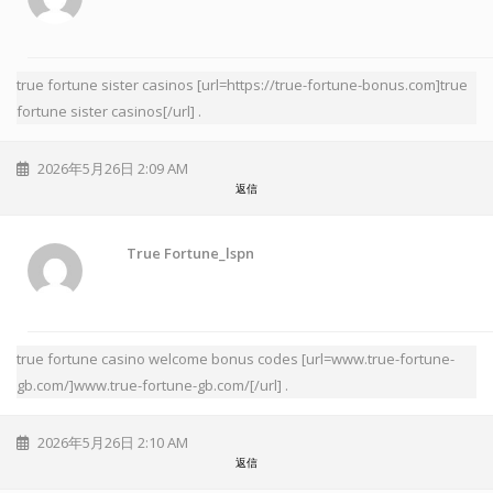
true fortune sister casinos [url=https://true-fortune-bonus.com]true
fortune sister casinos[/url] .
2026年5月26日 2:09 AM
返信
True Fortune_lspn
true fortune casino welcome bonus codes [url=www.true-fortune-
gb.com/]www.true-fortune-gb.com/[/url] .
2026年5月26日 2:10 AM
返信