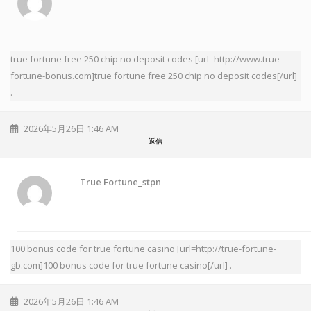
true fortune free 250 chip no deposit codes [url=http://www.true-
fortune-bonus.com]true fortune free 250 chip no deposit codes[/url]
.
2026年5月26日 1:46 AM
返信
True Fortune_stpn
100 bonus code for true fortune casino [url=http://true-fortune-
gb.com]100 bonus code for true fortune casino[/url] .
2026年5月26日 1:46 AM