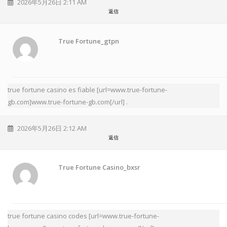
2026年5月26日 2:11 AM
返信
True Fortune_gtpn
true fortune casino es fiable [url=www.true-fortune-
gb.com]www.true-fortune-gb.com[/url] .
2026年5月26日 2:12 AM
返信
True Fortune Casino_bxsr
true fortune casino codes [url=www.true-fortune-