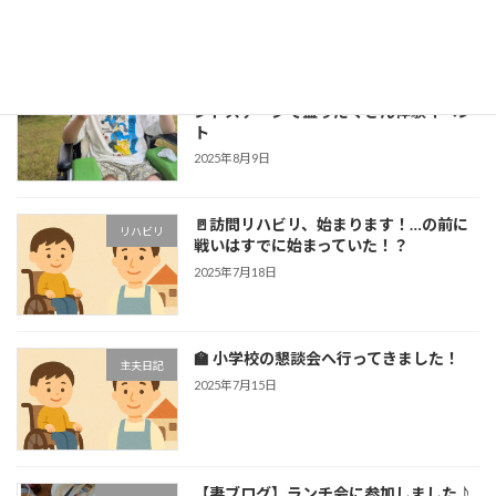
最近の投稿
【学童の夏休み】父も参加！ホテルセカ
Uncategorized
ンドステージで盛りだくさん体験イベン
ト
2025年8月9日
🚪訪問リハビリ、始まります！…の前に
リハビリ
戦いはすでに始まっていた！？
2025年7月18日
🏫 小学校の懇談会へ行ってきました！
主夫日記
2025年7月15日
【妻ブログ】ランチ会に参加しました♪